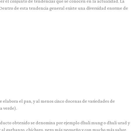
ser el conjunto de tendencias que se conocen en la actualidad. La
. Dentro de esta tendencia general existe una diversidad enorme de
 se elabora el pan, y al menos cinco docenas de variedades de
a verde).
producto obtenido se denomina por ejemplo dhuli mung o dhuli urad y
ar al garbanzo, chícharo, pero más pequeño y con mucho más sabor.