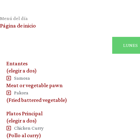
Menú del día
Página de inicio
LUNES
Entantes
(elegir a dos)
Samosa
Meat or vegetable pawn
Pakora
(Fried battered vegetable)
Platos Principal
(elegir a dos)
Chicken Curry
(Pollo al curry)