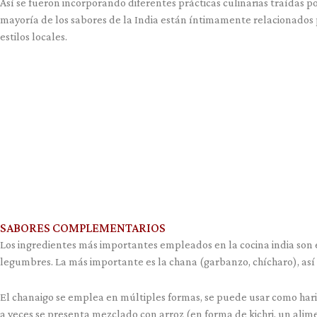
Así se fueron incorporando diferentes prácticas culinarias traídas p
mayoría de los sabores de la India están íntimamente relacionados p
estilos locales.
SABORES COMPLEMENTARIOS
Los ingredientes más importantes empleados en la cocina india son el
legumbres. La más importante es la chana (garbanzo, chícharo), así c
El chanaigo se emplea en múltiples formas, se puede usar como hari
a veces se presenta mezclado con arroz (en forma de kichri, un alim