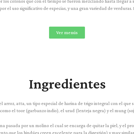
or los colonos que con el tiempo se fueron mezclando hasta llegar a 
or el uso significativo de especias, y una gran variedad de verduras
Ver menús
Ingredientes
 arroz, atta, un tipo especial de harina de trigo integral con el que
omo el toor (garbanzo indio), el urad (lenteja negra) y el mung (soj
na pasada por un molino el cual se encarga de quitar la piel, y el 
ento que los hindúes creen excelente para la digestión) y muy simil